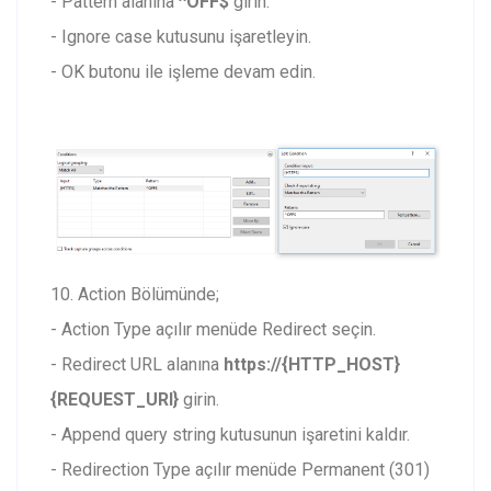
- Pattern alanına
^OFF$
girin.
- Ignore case kutusunu işaretleyin.
- OK butonu ile işleme devam edin.
10. Action Bölümünde;
- Action Type açılır menüde Redirect seçin.
- Redirect URL alanına
https://{HTTP_HOST}
{REQUEST_URI}
girin.
- Append query string kutusunun işaretini kaldır.
- Redirection Type açılır menüde Permanent (301)