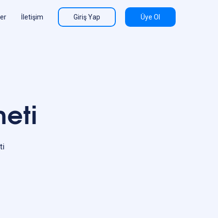
ler
İletişim
Giriş Yap
Üye Ol
meti
ti