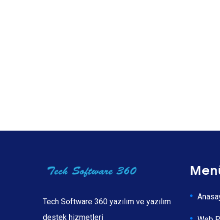
Men
Anasa
Tech Software 360 yazılım ve yazılım
destek hizmetleri
Web P