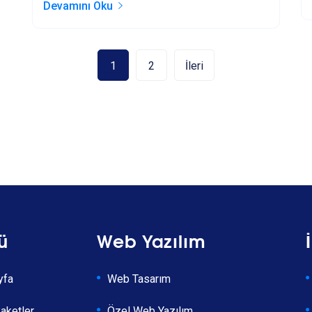
Devamını Oku
1
2
İleri
ü
Web Yazılım
yfa
Web Tasarım
aketler
Özel Web Yazılım